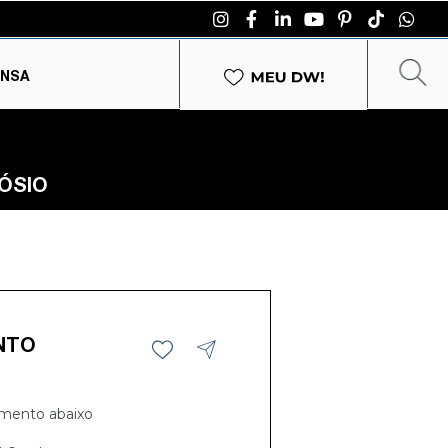
ENSA
ÓSIO
NTO
mento abaixo