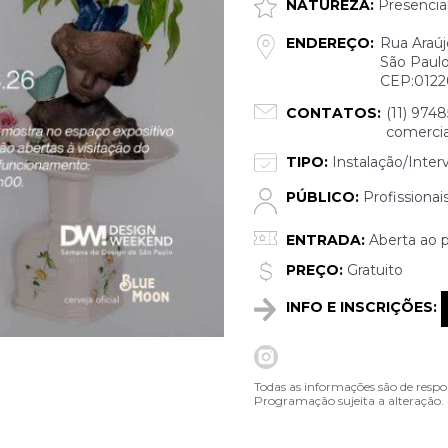
NATUREZA:
Presencia
ENDEREÇO:
Rua Araú
São Paulo
CEP:0122
CONTATOS:
(11) 9748
comerci
TIPO:
Instalação/Inter
PÚBLICO:
Profissionai
ENTRADA:
Aberta ao p
PREÇO:
Gratuito
INFO E INSCRIÇÕES:
Todas as informações são de respo
Programação sujeita a alteração.