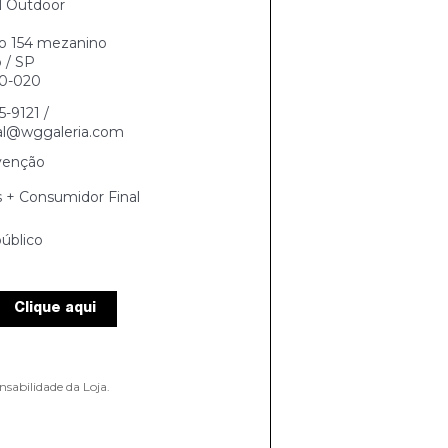
l Outdoor
jo 154 mezanino
 / SP
0-020
5-9121 /
al@wggaleria.com
venção
s + Consumidor Final
úblico
Clique aqui
nsabilidade da Loja.