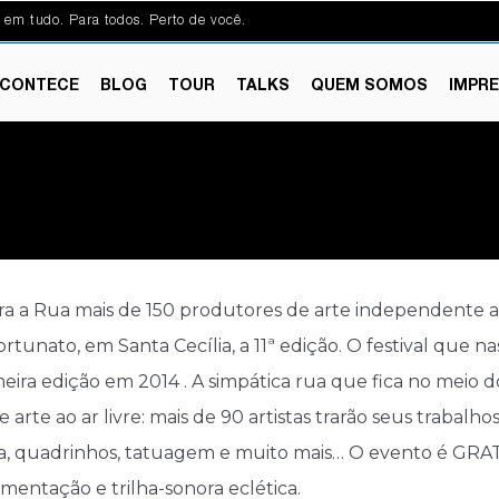
 em tudo. Para todos. Perto de você.
CONTECE
BLOG
TOUR
TALKS
QUEM SOMOS
IMPR
para a Rua mais de 150 produtores de arte independente aut
ortunato, em Santa Cecília, a 11ª edição. O festival que
imeira edição em 2014 . A simpática rua que fica no meio 
te ao ar livre: mais de 90 artistas trarão seus trabalhos 
rafia, quadrinhos, tatuagem e muito mais… O evento é GRA
imentação e trilha-sonora eclética.