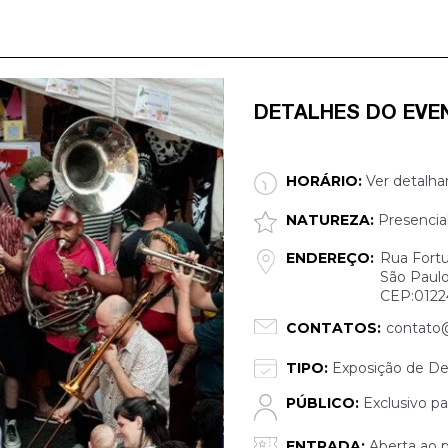
DETALHES DO EVE
HORÁRIO:
Ver detalha
NATUREZA:
Presencia
ENDEREÇO:
Rua Fortu
São Paulo
CEP:0122
CONTATOS:
contato
TIPO:
Exposição de De
PÚBLICO:
Exclusivo pa
ENTRADA:
Aberta ao p