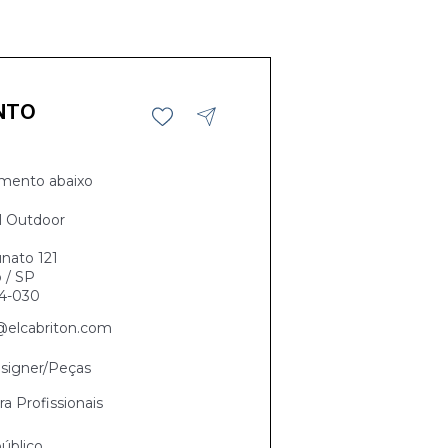
NTO
mento abaixo
l Outdoor
nato 121
 / SP
4-030
@elcabriton.com
signer/Peças
ra Profissionais
úblico