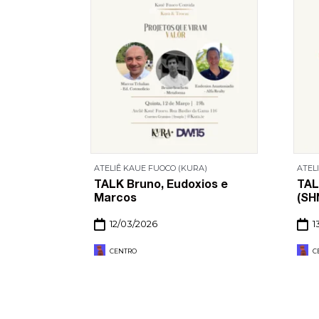
)
ATELIÊ KAUE FUOCO (KURA)
ATEL
 Saulo di
TALK Bruno, Eudoxios e
TAL
Marcos
(SH
12/03/2026
1
CENTRO
C