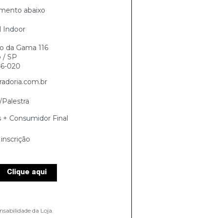
mento abaixo
l Indoor
io da Gama 116
 / SP
6-020
adoria.com.br
Palestra
s + Consumidor Final
inscrição
Clique aqui
nsabilidade da Loja.