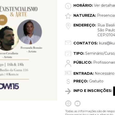
HORÁRIO:
Ver detalha
NATUREZA:
Presencia
ENDEREÇO:
Rua Basil
São Paulo
CEP:0104
CONTATOS:
kura@kur
TIPO:
Seminário/Curso/
PÚBLICO:
Profissionai
ENTRADA:
Necessário 
PREÇO:
Gratuito
INFO E INSCRIÇÕES:
Todas as informações são de respo
Programação sujeita a alteração.