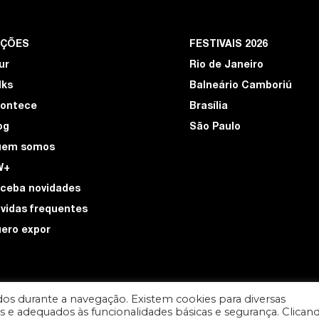
EÇÕES
FESTIVAIS 2026
ur
Rio de Janeiro
lks
Balneário Camboriú
ontece
Brasília
og
São Paulo
uem somos
W+
ceba novidades
vidas frequentes
ero expor
os durante a navegação. Existem cookies para diversas
ios e adequados às funcionalidades básicas e segurança. Clican
DESIGN POR