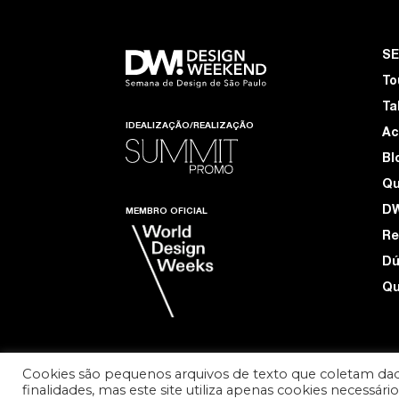
S
To
Ta
IDEALIZAÇÃO/REALIZAÇÃO
Ac
Bl
Q
D
MEMBRO OFICIAL
Re
Dú
Qu
Cookies são pequenos arquivos de texto que coletam dad
finalidades, mas este site utiliza apenas cookies necessár
TERMOS DE USO E PRIVACIDADE