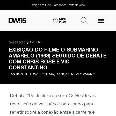
Design em tudo. Para todos. Perto de você.
EVENTO
DW! SP 2026
EXIBIÇÃO DO FILME O SUBMARINO
AMARELO (1968) SEGUIDO DE DEBATE
COM CHRIS ROSE E VIC
CONSTANTINO.
FASHION HUB DW! - CINEMA, DANÇA E PERFORMANCE
Debate: “Rock além do som: Os Beatles e a
revolução do vestuário”: bate-papo para
refletir sobre a conexão entre a carreira e