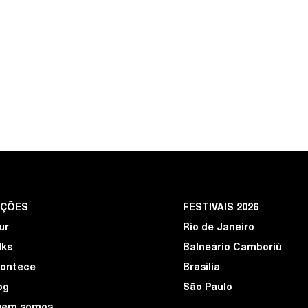
EÇÕES
FESTIVAIS 2026
ur
Rio de Janeiro
lks
Balneário Camboriú
ontece
Brasília
og
São Paulo
uem somos