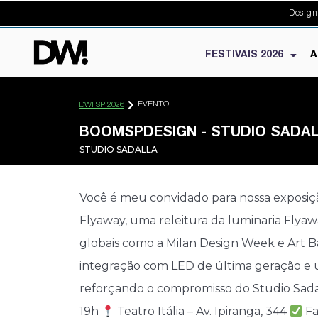
Design
FESTIVAIS 2026
A
EVENTO
DW! SP 2026
BOOMSPDESIGN - STUDIO SADAL
STUDIO SADALLA
Você é meu convidado para nossa exposi
Flyaway, uma releitura da luminaria Flya
globais como a Milan Design Week e Art B
integração com LED de última geração e u
reforçando o compromisso do Studio Sadal
19h
Teatro Itália – Av. Ipiranga, 344
Fa