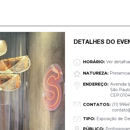
DETALHES DO EVE
HORÁRIO:
Ver detalha
NATUREZA:
Presencia
ENDEREÇO:
Avenida I
São Paulo
CEP:0104
CONTATOS:
(11) 9964
contato
TIPO:
Exposição de De
PÚBLICO:
Profissionai