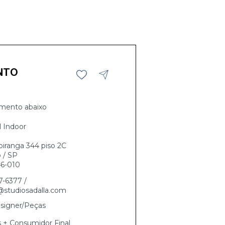
NTO
mento abaixo
l Indoor
piranga 344 piso 2C
 / SP
6-010
7-6377 /
@studiosadalla.com
signer/Peças
s + Consumidor Final