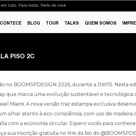
 em tudo. Para todos. Perto de você.
CONTECE
BLOG
TOUR
TALKS
QUEM SOMOS
IMPR
LA PISO 2C
ção no BOOMSPDESIGN 2026, durante a DW!15. Nesta ed
way que marca uma evolução sustentável e tecnológica d
asel Miami. A nova versão traz estampa exclusiva desen
m olhar atento à eco-consciência, com uso de madeira d
la com a economia circular. Espero vocês para conhecer 
ça sua inscrição gratuita no link da bio do @BOOM