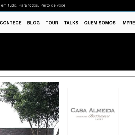
 em tudo. Para todos. Perto de você.
CONTECE
BLOG
TOUR
TALKS
QUEM SOMOS
IMPR