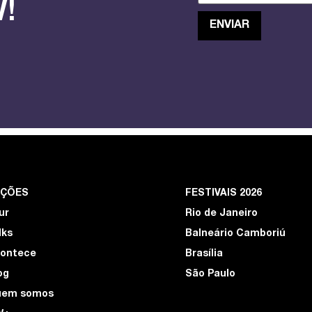
!
EÇÕES
FESTIVAIS 2026
ur
Rio de Janeiro
lks
Balneário Camboriú
ontece
Brasília
og
São Paulo
uem somos