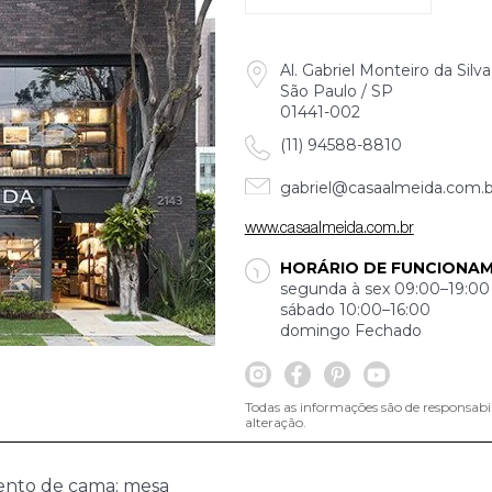
Al. Gabriel Monteiro da Silv
São Paulo / SP
01441-002
(11) 94588-8810
gabriel@casaalmeida.com.b
www.casaalmeida.com.br
HORÁRIO DE FUNCIONA
segunda à sex 09:00–19:00
sábado 10:00–16:00
domingo Fechado
Todas as informações são de responsabi
alteração.
ento de cama; mesa