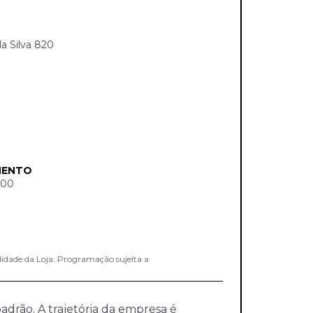
a Silva 820
MENTO
:00
lidade da Loja. Programação sujeita a
adrão. A trajetória da empresa é