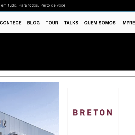
 em tudo. Para todos. Perto de você.
CONTECE
BLOG
TOUR
TALKS
QUEM SOMOS
IMPR