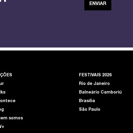
EÇÕES
FESTIVAIS 2026
ur
Rio de Janeiro
lks
Balneário Camboriú
ontece
Brasília
og
São Paulo
uem somos
W+