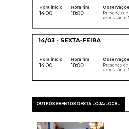
Hora início
Hora fim
Observaçõ
14:00
18:00
Presença de C
exposição e 
14/03 - SEXTA-FEIRA
Hora início
Hora fim
Observaçõ
14:00
18:00
Presença de C
exposição e 
OUTROS EVENTOS DESTA LOJA/LOCAL