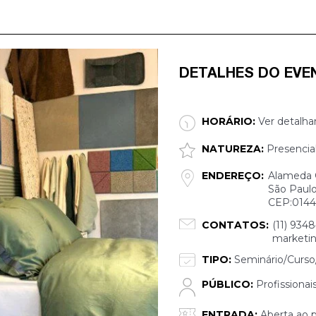
DETALHES DO EVE
HORÁRIO:
Ver detalha
NATUREZA:
Presencia
ENDEREÇO:
Alameda G
São Paulo
CEP:0144
CONTATOS:
(11) 934
marketin
TIPO:
Seminário/Curso/
PÚBLICO:
Profissionai
ENTRADA:
Aberta ao p