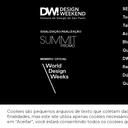
S
To
Ta
IDEALIZAÇÃO/REALIZAÇÃO
Ac
Bl
Q
D
MEMBRO OFICIAL
Re
Dú
Qu
Cookies são pequenos arquivos de texto que coletam dad
finalidades, mas este site utiliza apenas cookies necessár
TERMOS DE USO E PRIVACIDADE
em “Aceitar”, você estará consentindo todos os cookies 