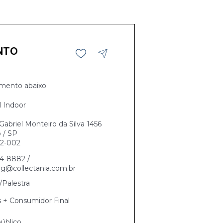
NTO
mento abaixo
l Indoor
abriel Monteiro da Silva 1456
 / SP
2-002
84-8882 /
g@collectania.com.br
Palestra
s + Consumidor Final
úblico