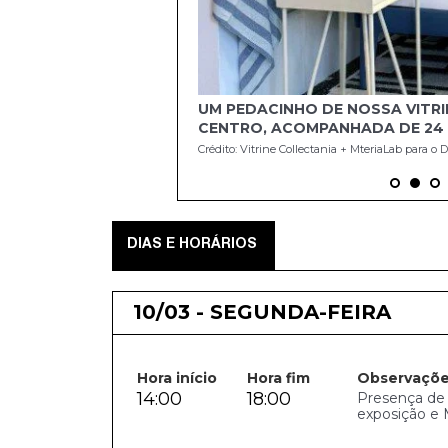
UM PEDACINHO DE NOSSA VITR
CENTRO, ACOMPANHADA DE 24
SEUS MATERIAIS SUSTENTÁVEIS
Crédito: Vitrine Collectania + MteriaLab para 
DA MATERIOTECA DA MATERIAL
DIAS E HORÁRIOS
10/03 - SEGUNDA-FEIRA
Hora início
Hora fim
Observaçõ
14:00
18:00
Presença de C
exposição e 