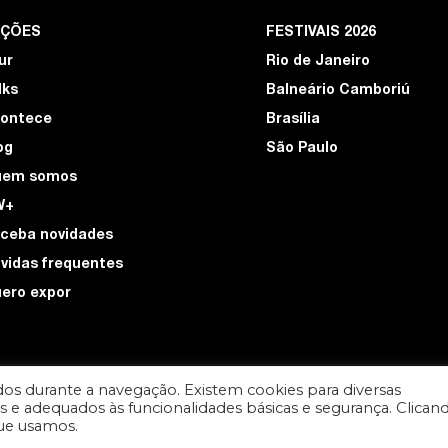
EÇÕES
FESTIVAIS 2026
ur
Rio de Janeiro
lks
Balneário Camboriú
ontece
Brasília
og
São Paulo
uem somos
W+
ceba novidades
vidas frequentes
ero expor
os durante a navegação. Existem cookies para diversas
ios e adequados às funcionalidades básicas e segurança. Clican
DESIGN POR
que usamos.