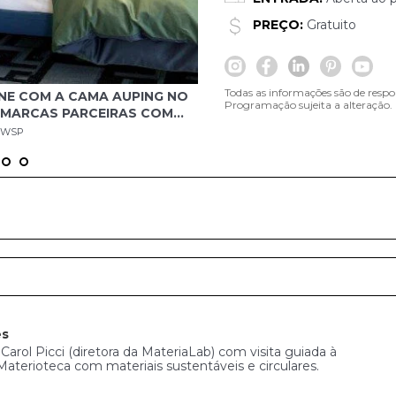
PREÇO:
Gratuito
Todas as informações são de respo
INE COM A CAMA AUPING NO
CAMA AUPING NOA + PAINEL 
Programação sujeita a alteração.
 MARCAS PARCEIRAS COM
SANDÁLIAS HAVAIANAS, MAT
, QUE FAZEM PARTE TAMBÉM
PRESENTE NA MATERIOTECA
o DWSP
Crédito: Vitrine com cama Auping Noa
AB.
es
arol Picci (diretora da MateriaLab) com visita guiada à
Materioteca com materiais sustentáveis e circulares.