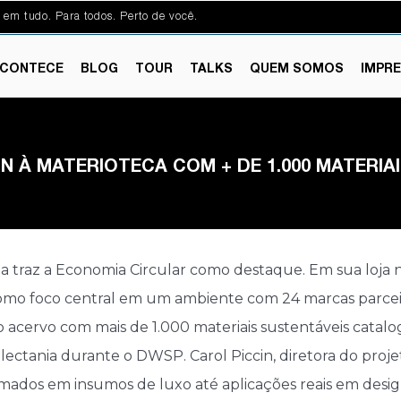
 em tudo. Para todos. Perto de você.
CONTECE
BLOG
TOUR
TALKS
QUEM SOMOS
IMPR
N À MATERIOTECA COM + DE 1.000 MATERIA
traz a Economia Circular como destaque. Em sua loja na A
 como foco central em um ambiente com 24 marcas parcei
 acervo com mais de 1.000 materiais sustentáveis catal
lectania durante o DWSP. Carol Piccin, diretora do projet
mados em insumos de luxo até aplicações reais em design