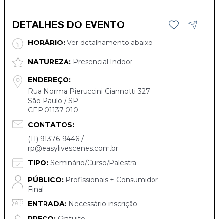
DETALHES DO EVENTO
HORÁRIO:
Ver detalhamento abaixo
NATUREZA:
Presencial Indoor
ENDEREÇO:
Rua Norma Pieruccini Giannotti 327
São Paulo / SP
CEP:01137-010
CONTATOS:
(11) 91376-9446 /
rp@easylivescenes.com.br
TIPO:
Seminário/Curso/Palestra
PÚBLICO:
Profissionais + Consumidor
Final
ENTRADA:
Necessário inscrição
PREÇO:
Gratuito