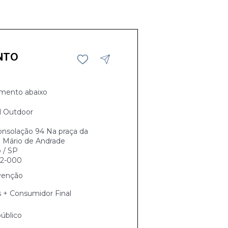
NTO
mento abaixo
l Outdoor
nsolação 94 Na praça da
a Mário de Andrade
 / SP
02-000
venção
s + Consumidor Final
úblico