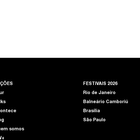
EÇÕES
FESTIVAIS 2026
ur
Rio de Janeiro
lks
Balneário Camboriú
ontece
Brasília
og
São Paulo
uem somos
W+