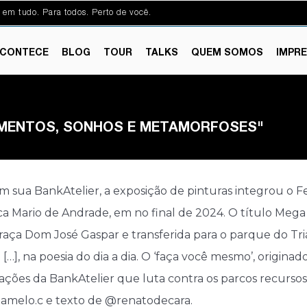
 em tudo. Para todos. Perto de você.
CONTECE
BLOG
TOUR
TALKS
QUEM SOMOS
IMPR
AMENTOS, SONHOS E METAMORFOSES"
 em sua BankAtelier, a exposição de pinturas integrou 
teca Mario de Andrade, em no final de 2024. O título Meg
praça Dom José Gaspar e transferida para o parque do Tr
…], na poesia do dia a dia. O ‘faça você mesmo’, origin
s ações da BankAtelier que luta contra os parcos recursos 
jamelo.c e texto de @renatodecara.