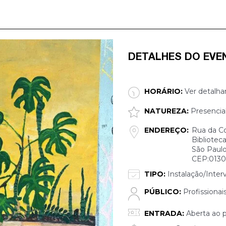
DETALHES DO EVE
HORÁRIO:
Ver detalha
NATUREZA:
Presencia
ENDEREÇO:
Rua da Co
Bibliotec
São Paulo
CEP:013
TIPO:
Instalação/Inter
PÚBLICO:
Profissionai
ENTRADA:
Aberta ao p