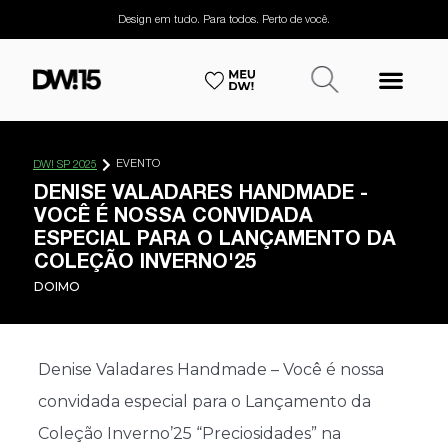
Design em tudo. Para todos. Perto de você.
EVENTO
DW! SP 2025
DENISE VALADARES HANDMADE -
VOCÊ É NOSSA CONVIDADA
ESPECIAL PARA O LANÇAMENTO DA
COLEÇÃO INVERNO'25
DOIMO
Denise Valadares Handmade – Você é nossa
convidada especial para o Lançamento da
Coleção Inverno’25 “Preciosidades” na