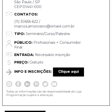
São Paulo / SP
CEP:01441-000
CONTATOS:
(11) 30656-622 /
marcos.amorosino@ornare.com.br
TIPO:
Seminário/Curso/Palestra
PÚBLICO:
Profissionais + Consumidor
Final
ENTRADA:
Necessário inscrição
PREÇO:
Gratuito
INFO E INSCRIÇÕES:
Clique aqui
Todas as informações são de responsabilidade da Loja.
Programação sujeita a alteração.