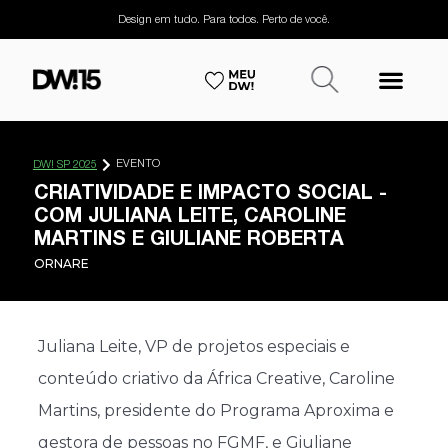
Design em tudo. Para todos. Perto de você.
EVENTO
DW! SP 2025
CRIATIVIDADE E IMPACTO SOCIAL -
COM JULIANA LEITE, CAROLINE
MARTINS E GIULIANE ROBERTA
ORNARE
Juliana Leite, VP de projetos especiais e
conteúdo criativo da África Creative, Caroline
Martins, presidente do Programa Aproxima e
gestora de pessoas no FGMF, e Giuliane