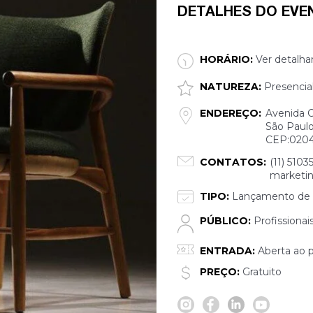
DETALHES DO EVE
HORÁRIO:
Ver detalha
NATUREZA:
Presencia
ENDEREÇO:
Avenida 
São Paulo
CEP:020
CONTATOS:
(11) 5103
marketi
TIPO:
Lançamento de 
PÚBLICO:
Profissionai
ENTRADA:
Aberta ao p
PREÇO:
Gratuito