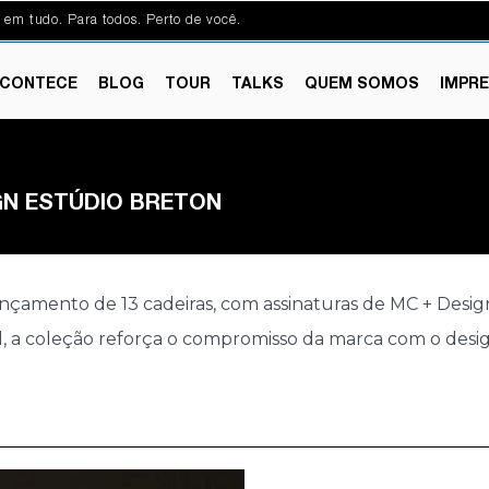
 em tudo. Para todos. Perto de você.
CONTECE
BLOG
TOUR
TALKS
QUEM SOMOS
IMPR
GN ESTÚDIO BRETON
çamento de 13 cadeiras, com assinaturas de MC + Design 
a coleção reforça o compromisso da marca com o design