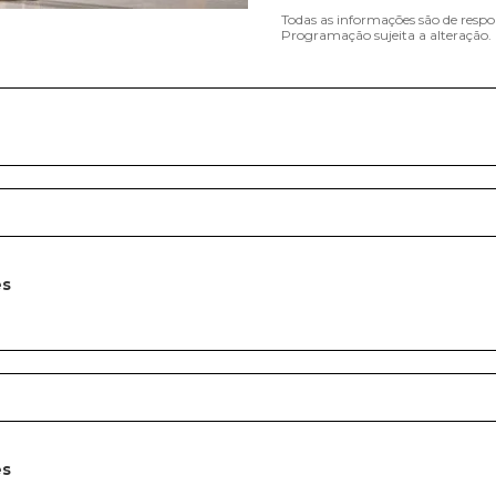
Todas as informações são de respo
Programação sujeita a alteração.
es
es