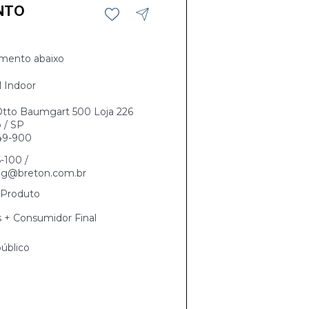
NTO
mento abaixo
l Indoor
Otto Baumgart 500 Loja 226
 / SP
49-900
5-100 /
ng@breton.com.br
Produto
s + Consumidor Final
úblico