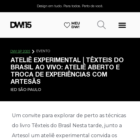
Design em tudo. Para todos. Perto de você.
EVENTO
DW! SP 2025
ATELIÊ EXPERIMENTAL | TÊXTEIS DO
BRASIL AO VIVO: ATELIÊ ABERTO E
TROCA DE EXPERIÊNCIAS COM
ARTESÃS
IED SÃO PAULO
Um convite para explorar de perto as técnicas
do livro Têxteis do Brasil Nesta tarde, junto a
Artesol um ateliê experimental convida os