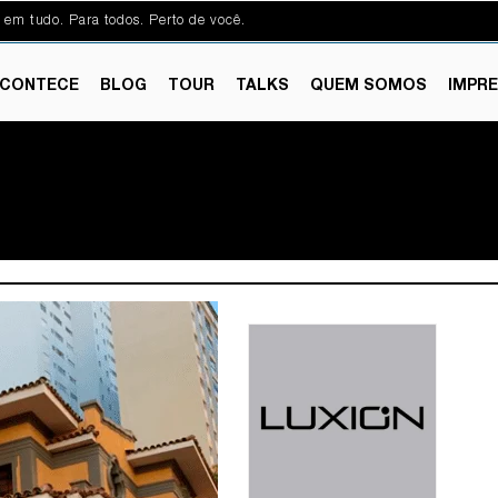
 em tudo. Para todos. Perto de você.
CONTECE
BLOG
TOUR
TALKS
QUEM SOMOS
IMPR