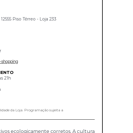
2555 Piso Térreo - Loja 233
r
d-shopping
MENTO
às 21h
h
lidade da Loja. Programação sujeita a
utivos ecologicamente corretos. A cultura