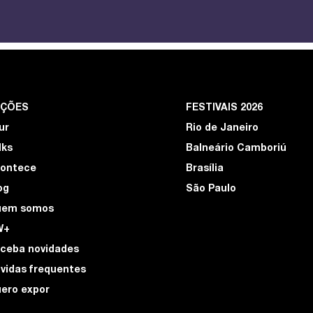
EÇÕES
FESTIVAIS 2026
ur
Rio de Janeiro
lks
Balneário Camboriú
ontece
Brasília
og
São Paulo
uem somos
W+
ceba novidades
vidas frequentes
ero expor