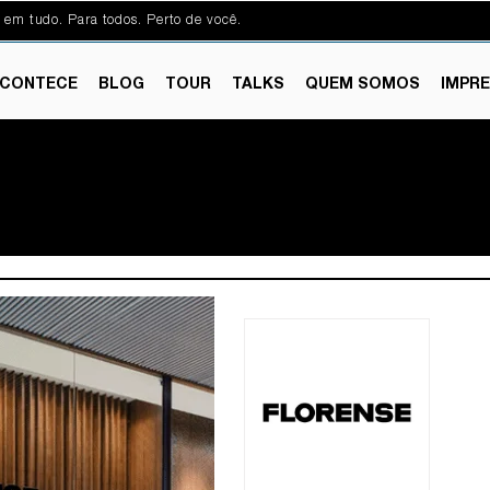
 em tudo. Para todos. Perto de você.
CONTECE
BLOG
TOUR
TALKS
QUEM SOMOS
IMPR