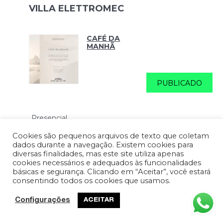
VILLA ELETTROMEC
CAFÉ DA
MANHÃ
PUBLICADO
Presencial
Indoor
Cookies são pequenos arquivos de texto que coletam
dados durante a navegação. Existem cookies para
diversas finalidades, mas este site utiliza apenas
JANTAR ÀS
cookies necessários e adequados às funcionalidades
CEGAS -
básicas e segurança. Clicando em “Aceitar”, você estará
VILLA
consentindo todos os cookies que usamos.
Configurações
ACEITAR
PUBLICADO