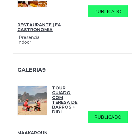
PUBLICADO
RESTAURANTE | EA
GASTRONOMIA
Presencial
Indoor
GALERIA9
TOUR
GUIADO
COM
TERESA DE
BARROS +
DIDI
PUBLICADO
MAAKAROUN