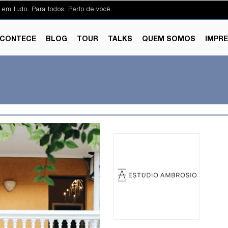
 em tudo. Para todos. Perto de você.
CONTECE
BLOG
TOUR
TALKS
QUEM SOMOS
IMPR