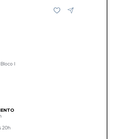
Bloco I
MENTO
h
s 20h