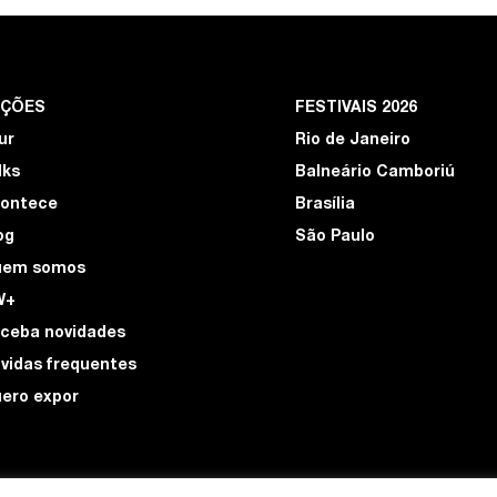
EÇÕES
FESTIVAIS 2026
ur
Rio de Janeiro
lks
Balneário Camboriú
ontece
Brasília
og
São Paulo
uem somos
W+
ceba novidades
vidas frequentes
ero expor