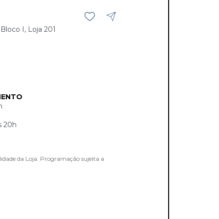
loco I, Loja 201
MENTO
h
s 20h
lidade da Loja. Programação sujeita a