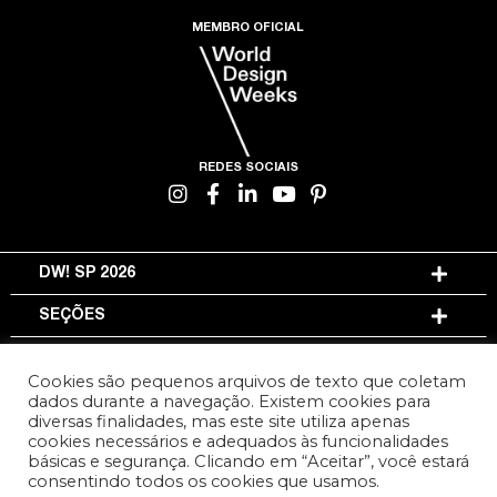
MEMBRO OFICIAL
REDES SOCIAIS
DW! SP 2026
SEÇÕES
INFORMAÇÕES
Cookies são pequenos arquivos de texto que coletam
dados durante a navegação. Existem cookies para
diversas finalidades, mas este site utiliza apenas
TERMOS DE USO E PRIVACIDADE
cookies necessários e adequados às funcionalidades
básicas e segurança. Clicando em “Aceitar”, você estará
DESENVOLVIDO POR
DESIGN POR
consentindo todos os cookies que usamos.