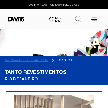
Design em tudo. Para todos. Perto de você.
EXPOSITOR
DW! Tour Rio de Janeiro 2024
TANTO REVESTIMENTOS
RIO DE JANEIRO