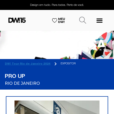
Design em tudo. Para todos. Perto de você.
EXPOSITOR
DW! Tour Rio de Janeiro 2024
PRO UP
RIO DE JANEIRO