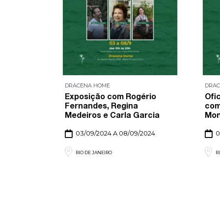
DRACENA HOME
DRAC
na Home
Exposição com Rogério
Ofi
Fernandes, Regina
com
/2024
Medeiros e Carla Garcia
Mon
03/09/2024 A 08/09/2024
0
RIO DE JANEIRO
R