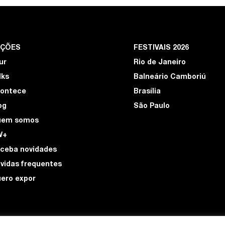
EÇÕES
FESTIVAIS 2026
ur
Rio de Janeiro
lks
Balneário Camboriú
ontece
Brasília
og
São Paulo
uem somos
W+
ceba novidades
vidas frequentes
ero expor