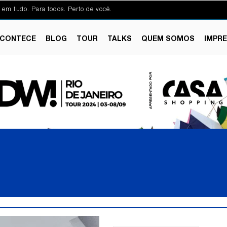
 em tudo. Para todos. Perto de você.
CONTECE
BLOG
TOUR
TALKS
QUEM SOMOS
IMPR