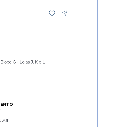
loco G - Lojas J, K e L
MENTO
h
s 20h