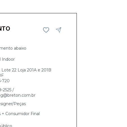
NTO
mento abaixo
l Indoor
Lote 22 Loja 201A e 201B
 DF
5-720
9-2525 /
ng@breton.com.br
signer/Peças
s + Consumidor Final
úblico