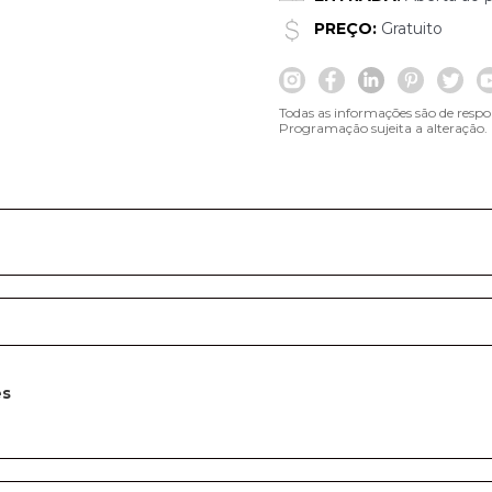
PREÇO:
Gratuito
Todas as informações são de respo
Programação sujeita a alteração.
es