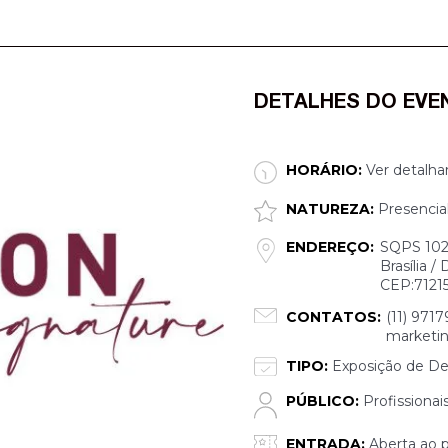
DETALHES DO EVE
HORÁRIO:
Ver detalha
NATUREZA:
Presencia
ENDEREÇO:
SQPS 102 
Brasília /
CEP:7121
CONTATOS:
(11) 9717
marketi
TIPO:
Exposição de De
PÚBLICO:
Profissionai
ENTRADA:
Aberta ao p