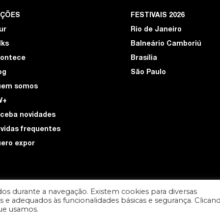
EÇÕES
FESTIVAIS 2026
ur
Rio de Janeiro
lks
Balneário Camboriú
ontece
Brasília
og
São Paulo
uem somos
W+
ceba novidades
vidas frequentes
ero expor
os durante a navegação. Existem cookies para diversas
ios e adequados às funcionalidades básicas e segurança. Clican
DESIGN POR
que usamos.