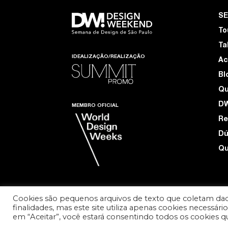
S
To
Ta
IDEALIZAÇÃO/REALIZAÇÃO
Ac
Bl
Q
D
MEMBRO OFICIAL
Re
Dú
Qu
Cookies são pequenos arquivos de texto que coletam dad
finalidades, mas este site utiliza apenas cookies necessár
TERMOS DE USO E PRIVACIDADE
em “Aceitar”, você estará consentindo todos os cookies 