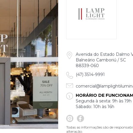
Avenida do Estado Dalmo Vi
Balneário Camboriú / SC
88339-060
(47) 3514-9991
comercial@lamplightilumin
HORÁRIO DE FUNCIONA
Segunda à sexta: 9h às 19h
Sábado: 10h às 16h
Todas as informações são de responsabi
alteração.