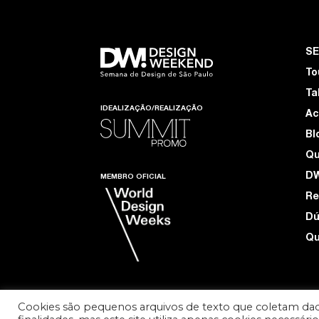
S
To
Ta
IDEALIZAÇÃO/REALIZAÇÃO
Ac
Bl
Q
D
MEMBRO OFICIAL
Re
Dú
Qu
Cookies são pequenos arquivos de texto que coletam dad