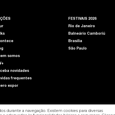
EÇÕES
FESTIVAIS 2026
ur
Rio de Janeiro
lks
Balneário Camboriú
ontece
Brasília
og
São Paulo
uem somos
W+
ceba novidades
vidas frequentes
ero expor
os durante a navegação. Existem cookies para diversas