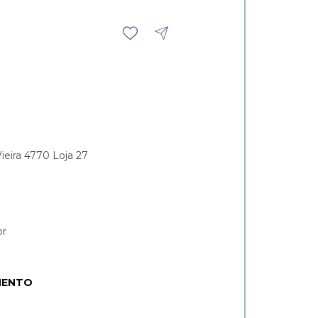
eira 4770 Loja 27
br
MENTO