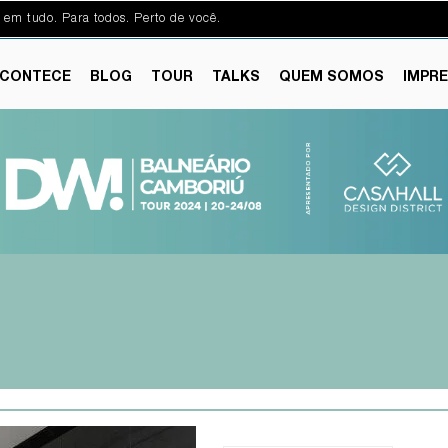
 em tudo. Para todos. Perto de você.
CONTECE
BLOG
TOUR
TALKS
QUEM SOMOS
IMPR