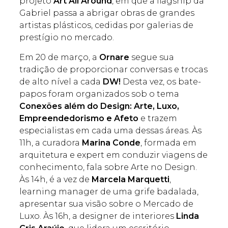
projeto
Art All Around
, em que a flagship da
Gabriel passa a abrigar obras de grandes
artistas plásticos, cedidas por galerias de
prestígio no mercado.
Em 20 de março, a
Ornare
segue sua
tradição de proporcionar conversas e trocas
de alto nível a cada
DW!
Desta vez, os bate-
papos foram organizados sob o tema
Conexões além do Design: Arte, Luxo,
Empreendedorismo e Afeto
e trazem
especialistas em cada uma dessas áreas. Às
11h, a curadora
Marina Conde
, formada em
arquitetura e expert em conduzir viagens de
conhecimento, fala sobre Arte no Design.
Às 14h, é a vez de
Marcela Marquetti
,
learning manager de uma grife badalada,
apresentar sua visão sobre o Mercado de
Luxo. Às 16h, a designer de interiores
Linda