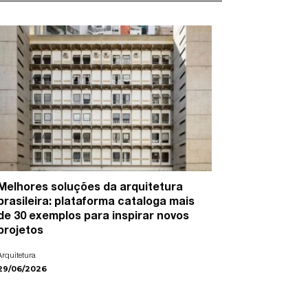
Melhores soluções da arquitetura
15 artist
brasileira: plataforma cataloga mais
cidades e
de 30 exemplos para inspirar novos
Arte
projetos
22/06/2026
Arquitetura
29/06/2026