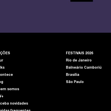
EÇÕES
FESTIVAIS 2026
ur
Rio de Janeiro
lks
Balneário Camboriú
ontece
Brasília
og
São Paulo
uem somos
W+
ceba novidades