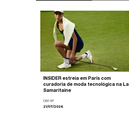
’ é o
INSIDER estreia em Paris com
pira as
curadoria de moda tecnológica na La
ade visual
Samaritaine
DW! SP
21/07/2026