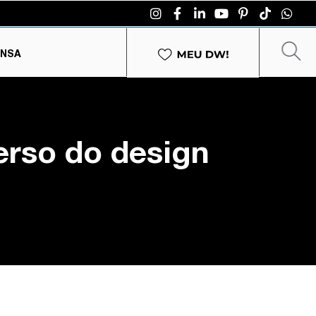
ENSA
erso do design