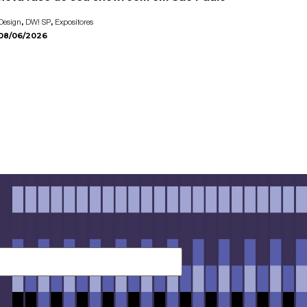
,
,
Design
DW! SP
Expositores
08/06/2026