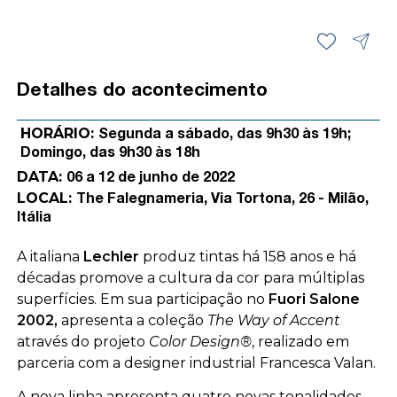
Detalhes do acontecimento
HORÁRIO:
Segunda a sábado, das 9h30 às 19h;
Domingo, das 9h30 às 18h
DATA:
06 a 12 de junho de 2022
LOCAL:
The Falegnameria, Via Tortona, 26 - Milão,
Itália
A italiana
Lechler
produz tintas há 158 anos e há
décadas promove a cultura da cor para múltiplas
superfícies. Em sua participação no
Fuori Salone
2002,
apresenta a coleção
The Way of Accent
através do projeto
Color Design®
, realizado em
parceria com a designer industrial Francesca Valan.
A nova linha apresenta quatro novas tonalidades