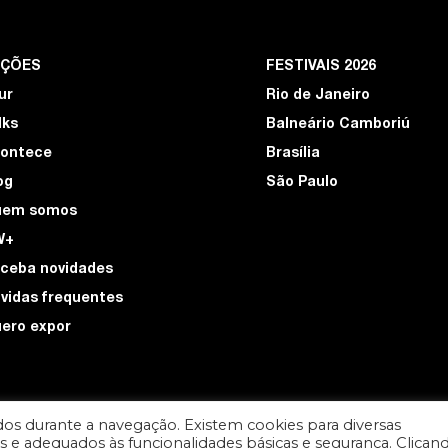
EÇÕES
FESTIVAIS 2026
ur
Rio de Janeiro
lks
Balneário Camboriú
ontece
Brasília
og
São Paulo
uem somos
W+
ceba novidades
vidas frequentes
ero expor
os durante a navegação. Existem cookies para diversas
ios e adequados às funcionalidades básicas e segurança. Clican
DESIGN POR