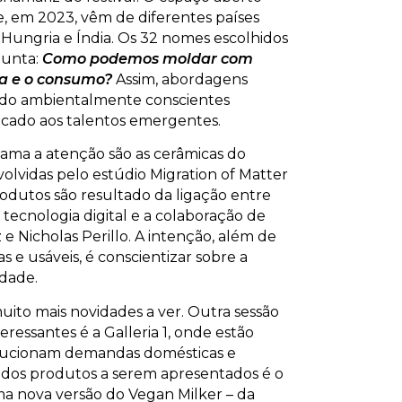
, em 2023, vêm de diferentes países
Hungria e Índia. Os 32 nomes escolhidos
gunta:
Como podemos moldar com
ida e o consumo?
Assim, abordagens
udo ambientalmente conscientes
cado aos talentos emergentes.
ama a atenção são as cerâmicas do
volvidas pelo estúdio Migration of Matter
odutos são resultado da ligação entre
 tecnologia digital e a colaboração de
z e Nicholas Perillo. A intenção, além de
 e usáveis, é conscientizar sobre a
idade.
muito mais novidades a ver. Outra sessão
ressantes é a Galleria 1, onde estão
olucionam demandas domésticas e
m dos produtos a serem apresentados é o
uma nova versão do Vegan Milker – da