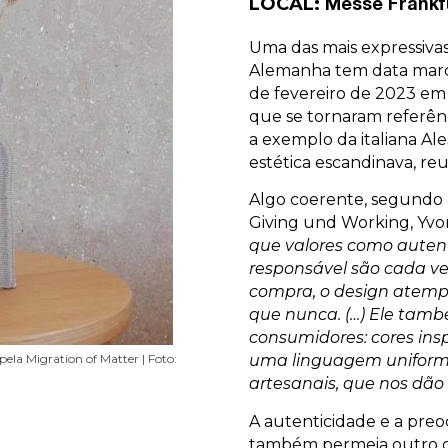
LOCAL:
Messe Frankf
Uma das mais expressivas
Alemanha tem data marca
de fevereiro de 2023 em
que se tornaram referênc
a exemplo da italiana Ale
estética escandinava, re
Algo coerente, segundo a
Giving und Working, Yv
que valores como autent
responsável são cada ve
compra, o design atempo
que nunca. (…) Ele també
consumidores: cores ins
 e objetos atemporais a exemplo
ssi | Foto: Divulgação/ Ambiente
la Migration of Matter | Foto:
roduzir leites vegetais em
 e objetos atemporais a exemplo
ssi | Foto: Divulgação/ Ambiente
uma linguagem uniforme.
oto: Divulgação
ir
oto: Divulgação
artesanais, que nos dão
A autenticidade e a pre
também permeia outro ch