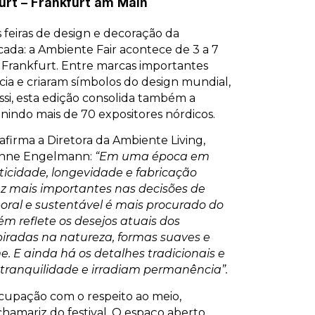
urt – Frankfurt am Main
 feiras de design e decoração da
da: a Ambiente Fair acontece de 3 a 7
 Frankfurt. Entre marcas importantes
ia e criaram símbolos do design mundial,
ssi, esta edição consolida também a
unindo mais de 70 expositores nórdicos.
firma a Diretora da Ambiente Living,
onne Engelmann:
“Em uma época em
icidade, longevidade e fabricação
z mais importantes nas decisões de
ral e sustentável é mais procurado do
m reflete os desejos atuais dos
piradas na natureza, formas suaves e
 E ainda há os detalhes tradicionais e
 tranquilidade e irradiam permanência”.
ocupação com o respeito ao meio,
amariz do festival. O espaço aberto