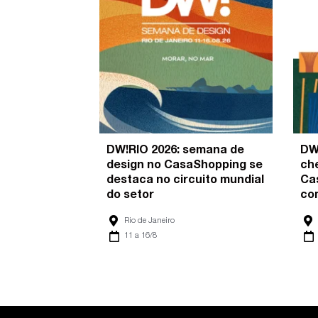
DW!RIO 2026: semana de
DW
design no CasaShopping se
ch
destaca no circuito mundial
Ca
do setor
co
Rio de Janeiro
11 a 16/8