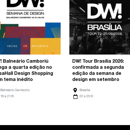
! Balneário Camboriú
DW! Tour Brasília 2026:
ega a quarta edição no
confirmada a segunda
saHall Design Shopping
edição da semana de
m tema inédito
design em setembro
Balneário Camboriú
Brasília
18 a 21/8
22 a 25/9