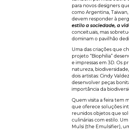
para novos designers que
como Argentina, Taiwan, 
devem responder à per
estilo a sociedade, a v
conceituais, mas sobret
dominam o pavilhão dedi
Uma das criações que ch
projeto “Biophilia” desen
e impressas em 3D. Os pr
natureza, biodiversidade,
dois artistas: Cindy Valde
desenvolver peças bonitas
importância da biodivers
Quem visita a feira tem 
que oferece soluções inte
reunidos objetos que s
culinárias com estilo. U
Mulsi (the Emulsifier), 