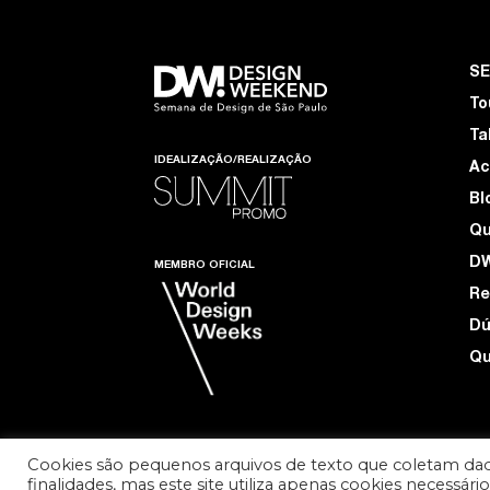
S
To
Ta
IDEALIZAÇÃO/REALIZAÇÃO
Ac
Bl
Q
D
MEMBRO OFICIAL
Re
Dú
Qu
Cookies são pequenos arquivos de texto que coletam dad
finalidades, mas este site utiliza apenas cookies necessár
TERMOS DE USO E PRIVACIDADE