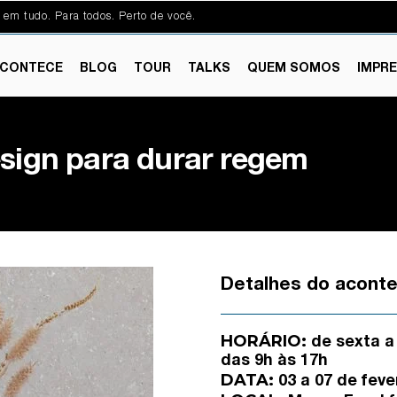
 em tudo. Para todos. Perto de você.
CONTECE
BLOG
TOUR
TALKS
QUEM SOMOS
IMPR
esign para durar regem
Detalhes do acont
HORÁRIO:
de sexta a
das 9h às 17h
DATA:
03 a 07 de feve