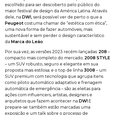
escolhido para ser descoberto pelo público do
maior festival de design da América Latina. Através
dele, na
DW!,
será possível ver de perto o que a
Peugeot
costuma chamar de “estética com ética”,
uma nova forma de fazer automóveis, mais
sustentável e sem perder o design característico
da
Marca do Leão
.
Por sua vez, as versões 2023 recém-lançadas:
208
–
compacto mais completo do mercado;
2008 STYLE
– um SUV robusto, seguro e elegante em sua
proposta mais estilosa; e o top de linha
3008
– um
SUV premium com tecnologia que agrupa itens
como piloto automático adaptativo e frenagem
automática de emergência – são as eleitas para
ações com influencers, artistas, designers e
arquitetos que fazem acontecer na
DW!
.
E
prepare-se: também estão marcadas uma
exposição e um talk sobre o processo de