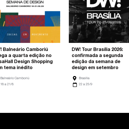
! Balneário Camboriú
DW! Tour Brasília 2026:
ega a quarta edição no
confirmada a segunda
saHall Design Shopping
edição da semana de
m tema inédito
design em setembro
Balneário Camboriú
Brasília
18 a 21/8
22 a 25/9