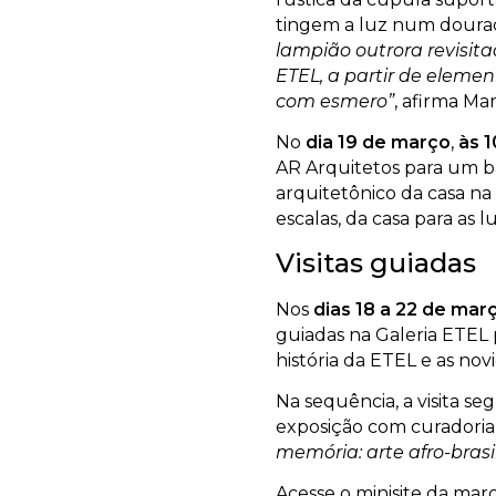
tingem a luz num dourad
lampião outrora revisit
ETEL, a partir de elem
com esmero”
, afirma Ma
No
dia 19 de março
,
às 
AR Arquitetos para um b
arquitetônico da casa na
escalas, da casa para as l
Visitas guiadas
Nos
dias 18 a 22 de mar
guiadas na Galeria ETEL 
história da ETEL e as no
Na sequência, a visita se
exposição com curadori
memória: arte afro-bras
Acesse o minisite da mar