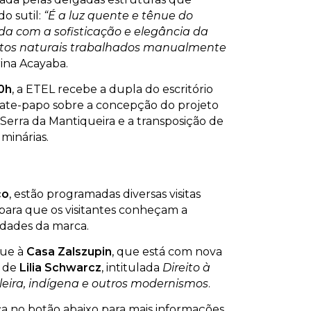
o sutil:
“É a luz quente e tênue do
ada com a sofisticação e elegância da
entos naturais trabalhados manualmente
rina Acayaba.
10h
, a ETEL recebe a dupla do escritório
ate-papo sobre a concepção do projeto
 Serra da Mantiqueira e a transposição de
uminárias.
ço
, estão programadas diversas visitas
para que os visitantes conheçam a
vidades da marca.
gue à
Casa Zalszupin
, que está com nova
a de
Lilia Schwarcz
, intitulada
Direito à
ileira, indígena e outros modernismos
.
ca no botão abaixo para mais informações