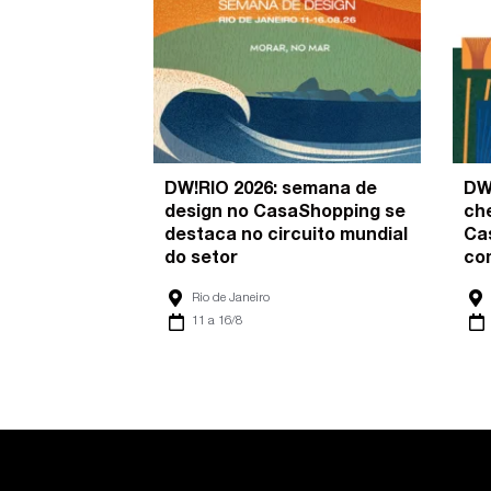
DW!RIO 2026: semana de
DW
design no CasaShopping se
ch
destaca no circuito mundial
Ca
do setor
co
Rio de Janeiro
11 a 16/8