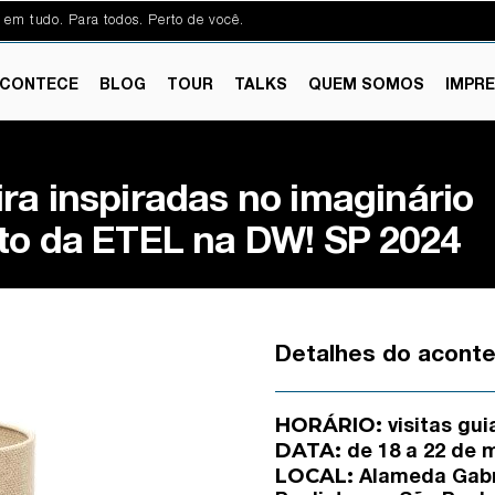
 em tudo. Para todos. Perto de você.
CONTECE
BLOG
TOUR
TALKS
QUEM SOMOS
IMPR
ra inspiradas no imaginário
to da ETEL na DW! SP 2024
Detalhes do acont
HORÁRIO:
visitas gu
DATA:
de 18 a 22 de 
LOCAL:
Alameda Gabri