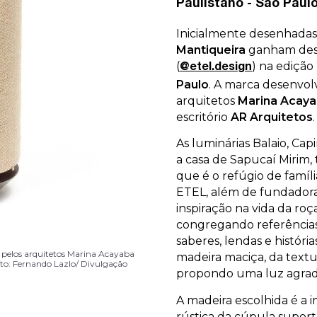
Paulistano - São Paul
Inicialmente desenhadas 
Mantiqueira
ganham des
(
) na ediçã
@etel.design
Paulo
. A marca desenvol
arquitetos
Marina Acay
escritório
AR Arquitetos
.
As luminárias Balaio, Ca
a casa de Sapucaí Mirim,
que é o refúgio de famíl
ETEL, além de fundadora
inspiração na vida da roça
congregando referência
saberes, lendas e histórias
los arquitetos Marina Acayaba e
a coleção Mantiqueira, da ETEL |
 pelos arquitetos Marina Acayaba
ão Mantiqueira, da ETEL | Foto:
pelos arquitetos Marina Acayaba
pelos arquitetos Marina Acayaba
los arquitetos Marina Acayaba e
a coleção Mantiqueira, da ETEL |
madeira maciça, da textur
: Fernando Lazlo/ Divulgação
to: Fernando Lazlo/ Divulgação
to: Fernando Lazlo/ Divulgação
to: Fernando Lazlo/ Divulgação
: Fernando Lazlo/ Divulgação
propondo uma luz agrad
A madeira escolhida é a
rústica da cúpula supor