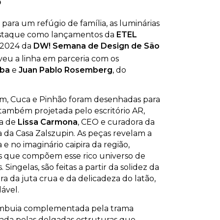
o
para um refúgio de família, as luminárias
taque como lançamentos da
ETEL
o 2024 da
DW! Semana de Design de São
veu a linha em parceria com os
aba
e
Juan Pablo Rosemberg
, do
pim, Cuca e Pinhão foram desenhadas para
 também projetada pelo escritório AR,
ia de
Lissa Carmona
, CEO e curadora da
 da Casa Zalszupin. As peças revelam a
 e no imaginário caipira da região,
s que compõem esse rico universo de
. Singelas, são feitas a partir da solidez da
a da juta crua e da delicadeza do latão,
ável.
 imbuia complementada pela trama
tada pelas delgadas estruturas que