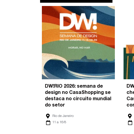
DW!RIO 2026: semana de
DW
design no CasaShopping se
ch
destaca no circuito mundial
Ca
do setor
co
Rio de Janeiro
11 a 16/8