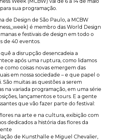
ness Week (MCBW) vai de 6 a 14 de maio
 para sua programação.
a de Design de São Paulo, a MCBW
ness_week) é membro das World Design
manas e festivais de design em todo o
 de 40 eventos.
r quê a disrupção desencadeia a
contece após uma ruptura, como lidamos
 e como coisas novas emergem das
uais em nossa sociedade – e que papel o
 São muitas as questões a serem
s na variada programação, em uma série
posições, lançamentos e tours. E a gente
santes que vão fazer parte do festival:
flores na arte e na cultura, exibição com
os dedicados a história das flores da
sente
talação de Kunsthalle e Miguel Chevalier,