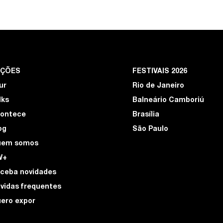
EÇÕES
FESTIVAIS 2026
ur
Rio de Janeiro
lks
Balneário Camboriú
ontece
Brasília
og
São Paulo
uem somos
W+
ceba novidades
vidas frequentes
ero expor