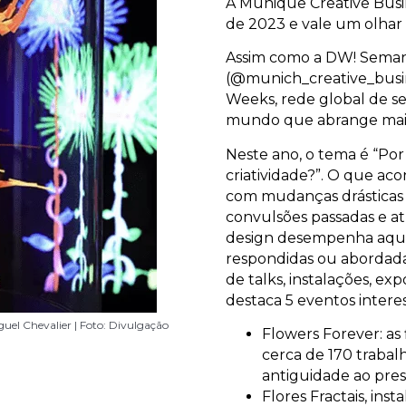
A Munique Creative Busi
de 2023 e vale um olhar
Assim como a DW! Seman
(@munich_creative_busi
Weeks, rede global de se
mundo que abrange mais
Neste ano, o tema é “Po
criatividade?”. O que a
com mudanças drásticas
convulsões passadas e at
design desempenha aqui.
respondidas ou abordada
de talks, instalações, ex
destaca 5 eventos interes
 Foto: Divulgação
iguel Chevalier | Foto: Divulgação
Divulgação
 nórdico | Foto: Divulgação
 Foto: Divulgação
Flowers Forever: as 
cerca de 170 trabalh
antiguidade ao pre
Flores Fractais, ins