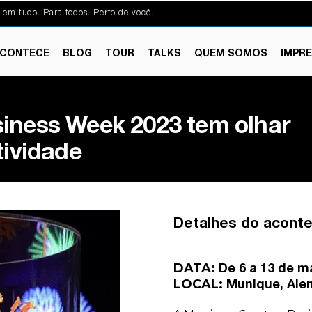
 em tudo. Para todos. Perto de você.
CONTECE
BLOG
TOUR
TALKS
QUEM SOMOS
IMPR
iness Week 2023 tem olhar
tividade
Detalhes do acont
DATA:
De 6 a 13 de m
LOCAL:
Munique, Al