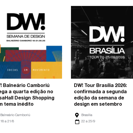
! Balneário Camboriú
DW! Tour Brasília 2026:
ega a quarta edição no
confirmada a segunda
saHall Design Shopping
edição da semana de
m tema inédito
design em setembro
Balneário Camboriú
Brasília
18 a 21/8
22 a 25/9