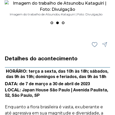
Imagem do trabalho de Atsunobu Kataguiri | Foto: Divulgação
Imagem do trabalho de Atsunobu Kataguiri | Foto: Divulgação
Imagem do trabalho de Atsunobu Kataguiri | Foto: Divulgação
Imagem do trabalho de Atsunobu Kataguiri | Foto: Divulgação
Imagem do trabalho de Atsunobu Kataguiri | Foto: Divulgação
Detalhes do acontecimento
HORÁRIO:
terça a sexta, das 10h às 18h; sábados,
das 9h às 19h; domingos e feriados, das 9h às 18h
DATA:
de 7 de março a 30 de abril de 2023
LOCAL:
Japan House São Paulo | Avenida Paulista,
52, São Paulo, SP
Enquanto a flora brasileira é vasta, exuberante e
até agressiva em sua magnitude e diversidade, a