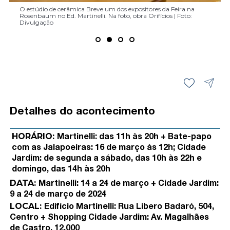
O estúdio Arado um dos expositores da Feira na Rosenbaum no Ed.
Jalapoeira Apurada é a mostra promovida pelo instituto A Gente
O estúdio de cerâmica Breve um dos expositores da Feira na
Ana Regal é uma das expositoras da Feira na Rosenbaum no Ed.
O estúdio Arado um dos expositores da Feira na Rosenbaum no Ed.
Jalapoeira Apurada é a mostra promovida pelo instituto A Gente
Martinelli. Na foto um dos calendários da marca | Foto: Divulgação
Transfora, no Ed. Martinelli | Foto: Loiro Cunha/ Divulgação
Rosenbaum no Ed. Martinelli. Na foto, obra Orifícios | Foto:
Martinelli. Na foto, espelho pequeno Barzinho | Foto: Divulgação
Martinelli. Na foto um dos calendários da marca | Foto: Divulgação
Transfora, no Ed. Martinelli | Foto: Loiro Cunha/ Divulgação
Divulgação
Detalhes do acontecimento
HORÁRIO:
Martinelli: das 11h às 20h + Bate-papo
com as Jalapoeiras: 16 de março às 12h; Cidade
Jardim: de segunda a sábado, das 10h às 22h e
domingo, das 14h às 20h
DATA:
Martinelli: 14 a 24 de março + Cidade Jardim:
9 a 24 de março de 2024
LOCAL:
Edifício Martinelli: Rua Libero Badaró, 504,
Centro + Shopping Cidade Jardim: Av. Magalhães
de Castro, 12.000