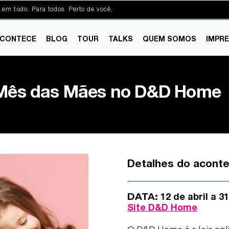
 em tudo. Para todos. Perto de você.
CONTECE
BLOG
TOUR
TALKS
QUEM SOMOS
IMPR
l Mês das Mães no D&D Home
Detalhes do acont
DATA:
12 de abril a 3
Site D&D Home