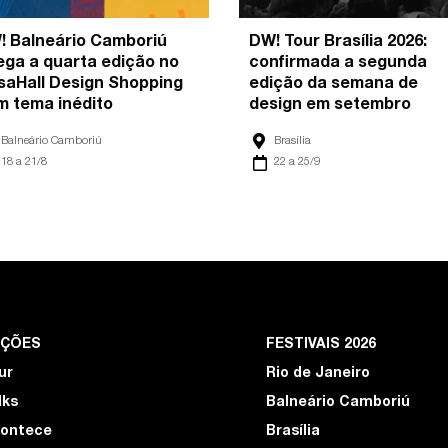
! Balneário Camboriú
DW! Tour Brasília 2026:
ega a quarta edição no
confirmada a segunda
saHall Design Shopping
edição da semana de
m tema inédito
design em setembro
Balneário Camboriú
Brasília
18 a 21/8
22 a 25/9
EÇÕES
FESTIVAIS 2026
ur
Rio de Janeiro
lks
Balneário Camboriú
ontece
Brasília