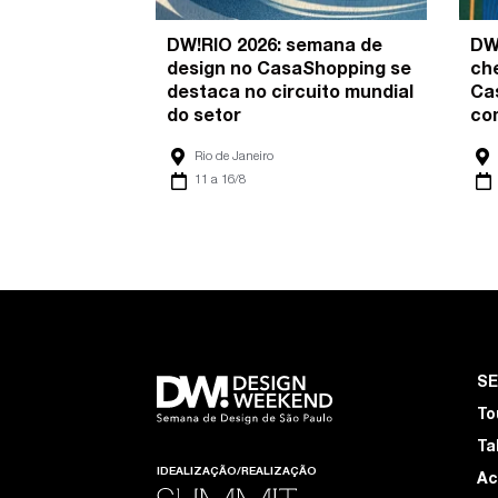
DW!RIO 2026: semana de
DW
design no CasaShopping se
ch
destaca no circuito mundial
Ca
do setor
co
Rio de Janeiro
11 a 16/8
S
To
Ta
IDEALIZAÇÃO/REALIZAÇÃO
Ac