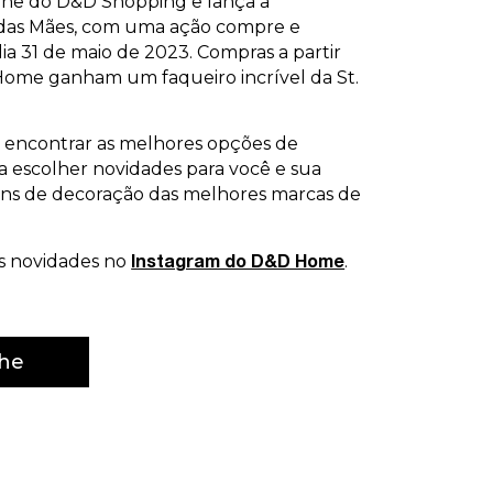
ine do D&D Shopping e lança a
das Mães, com uma ação compre e
a 31 de maio de 2023. Compras a partir
 Home ganham um faqueiro incrível da St.
a encontrar as melhores opções de
 escolher novidades para você e sua
itens de decoração das melhores marcas de
s novidades no
.
Instagram do D&D Home
he