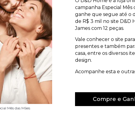
O D&D Home é a loja onl
campanha Especial Mês 
ganhe que segue até o di
de R$ 3 mil no site D&D
James com 12 peças.
Vale conhecer o site par
presentes e também para
casa, entre os diversos 
design.
Acompanhe esta e outra
Compre e Gan
ial Mês das Mães
ial Mês das Mães
ial Mês das Mães
ial Mês das Mães