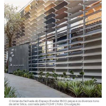
O brise da fachada do Espaço B exibe 1800 peças e os diversos tons
da série Sílica, cocriada pelo FGMF | Foto: Divulgação