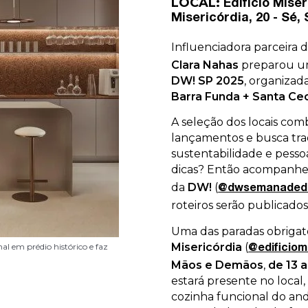
LOCAL:
Edifício Miser
Misericórdia, 20 - Sé,
Influenciadora parceira 
Clara Nahas
preparou um
DW! SP 2025
, organizada
Barra Funda + Santa Cec
A seleção dos locais comb
lançamentos e busca trad
sustentabilidade e pesso
dicas? Então acompanhe a
da
DW!
(
@dwsemanaded
roteiros serão publicados
Uma das paradas obrigató
Misericórdia
(
l em prédio histórico e faz
l em prédio histórico e faz
l em prédio histórico e faz
l em prédio histórico e faz
@edificiom
Mãos e Demãos
,
de 13 
estará presente no local
cozinha funcional do an