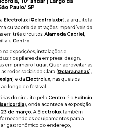
icórdia, 10° andar | Largo da
 São Paulo/ SP
da
Electrolux
(
), a arquiteta
@electroluxbr
a curadoria de atrações imperdíveis da
s em três circuitos:
Alameda Gabriel
,
ília
e
Centro
.
ina exposições, instalações e
uzir os pilares da empresa: design,
as em primeiro lugar. Quer aproveitar as
s redes sociais da Clara (
),
@clara.nahas
) e da
Electrolux
, nas quais os
esign
 ao longo do festival.
rias do circuito pelo
Centro
é o
Edifício
), onde acontece a exposição
isericordia
a 23 de março
. A
Electrolux
também
, fornecendo os equipamentos para a
dar gastronômico do endereço,