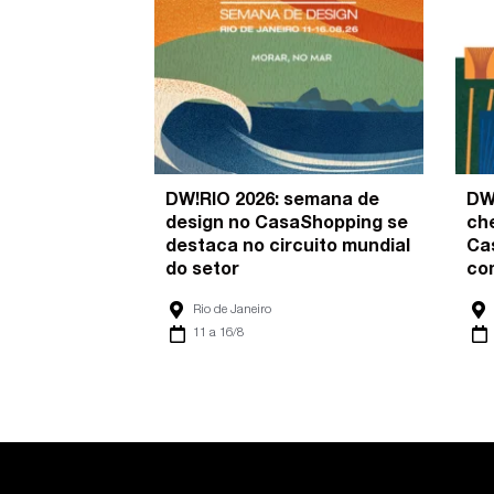
DW!RIO 2026: semana de
DW
design no CasaShopping se
ch
destaca no circuito mundial
Ca
do setor
co
Rio de Janeiro
11 a 16/8