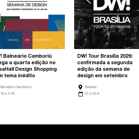
! Balneário Camboriú
DW! Tour Brasília 2026:
ega a quarta edição no
confirmada a segunda
saHall Design Shopping
edição da semana de
m tema inédito
design em setembro
Balneário Camboriú
Brasília
18 a 21/8
22 a 25/9