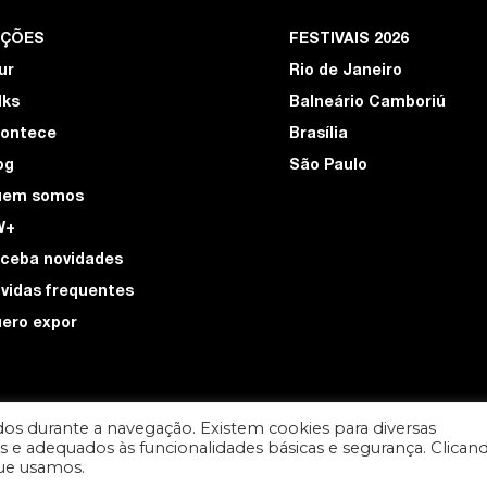
EÇÕES
FESTIVAIS 2026
ur
Rio de Janeiro
lks
Balneário Camboriú
ontece
Brasília
og
São Paulo
uem somos
W+
ceba novidades
vidas frequentes
ero expor
os durante a navegação. Existem cookies para diversas
ios e adequados às funcionalidades básicas e segurança. Clican
DESIGN POR
que usamos.