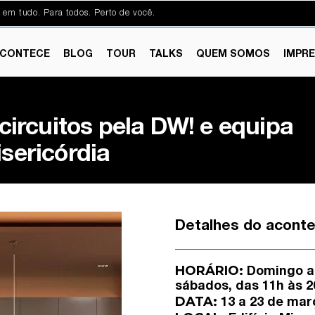
 em tudo. Para todos. Perto de você.
CONTECE
BLOG
TOUR
TALKS
QUEM SOMOS
IMPR
 circuitos pela DW! e equipa
isericórdia
Detalhes do acont
HORÁRIO:
Domingo a 
sábados, das 11h às 2
DATA:
13 a 23 de mar