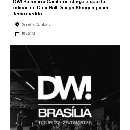
DW! Balneário Camboriú chega a quarta
edição no CasaHall Design Shopping com
tema inédito
Balneário Camboriú
18 a 21/8