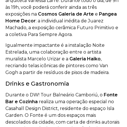
arquiteta Vanessa Larré. Durante todo o dia, de 9h
às 19h, você poderá conferir ainda as três
exposições na
Cosmos Galeria de Arte
e
Pangea
Home Decor
: a individual inédita de Juarez
Machado, a exposição cerâmica Futuro Primitivo e
a coletiva Para Sempre Agora.
Igualmente impactante é a instalação Noite
Estrelada, uma colaboração entre o artista
muralista Marcelo Urizar e a
Galeria Haiko
,
recriando telas icônicas de pintores como Van
Gogh a partir de resíduos de pisos de madeira.
Drinks e Gastronomia
Durante o DW! Tour Balneário Camboriú, o
Fonte
Bar e Cozinha
realiza uma operação especial no
Casahall Design District, residente do espaço Isla
Garden. O Fonte é um dos espaços mais
descolados da cidade, com carta de drinks autorais