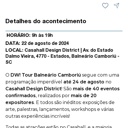
Detalhes do acontecimento
HORÁRIO:
9h às 19h
DATA:
22 de agosto de 2024
LOCAL:
Casahall Design District | Av. do Estado
Dalmo Vieira, 4770 - Estados, Balneário Camboriú -
SC
O
DW! Tour Balneário Camboriú
segue com uma
programação imperdível
até
24 de agosto
no
Casahall Design District
! São
mais de
40 eventos
confirmados
, realizados por
mais de 20
expositores
. E todos são inéditos: exposições de
arte, palestras, lançamentos, workshops e várias
outras experiências incríveis!
Todas as atrações estão no Casahall, e a maioria