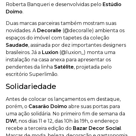
Roberta Banqueri e desenvolvidas pelo
Estúdio
Doimo
.
Duas marcas parceiras também mostram suas
novidades. A
Decoralle
(@decoralle) ambienta os
espaços do imóvel com tapetes da coleção
Saudade
, assinada por dez importantes designers
brasileiros. Já a
Luxion
(@luxion_) monta uma
instalação na casa anexa para apresentar os
pendentes da linha
Satélite
, projetada pelo
escritório Superlimão.
Solidariedade
Antes de colocar os lançamentos em destaque,
porém, o
Casarão Doimo
abre suas portas para
uma ação solidária. No primeiro fim de semana da
DW!
, nos dias 11 e 12, das 10h às 19h, o endereço
recebe a terceira edição do
Bazar Decor Social
.
Marcas de moda, beleza, decoração e gastronomia