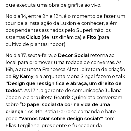
que executa uma obra de grafite ao vivo.
No dia 14, entre 9h e 12h, é o momento de fazer um
tour pela instalação da Luxion e conhecer, além
dos pendentes assinados pelo Superlimão, os
sistemas
Cicluz
(de luz dinâmica) e
Fito
(para
cultivo de plantas indoor).
No dia 17, sexta-feira, o
Decor Social
retorna ao
local para promover uma rodada de conversas. Às
16h, a arquiteta Francesca Alzati, diretora de criação
da
By Kamy
, e a arquiteta Mona Singal fazem o talk
“Design que ressignifica e abraça, um direito de
todos”
. Às 17h, a gerente de comunicação Juliana
Zaponi e a arquiteta Beatriz Quinelato conversam
sobre “
O papel social da cor na vida de uma
criança”
. Às 18h, Katia Perrone comanda o bate-
papo
“Vamos falar sobre design social?”
com
Elias Tergilene, presidente e fundador da