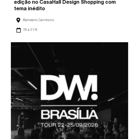
edição no CasaHall Design Shopping com
tema inédito
Balneário Camboriú
18 a 21/8