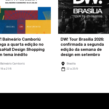
! Balneário Camboriú
DW! Tour Brasília 2026:
ega a quarta edição no
confirmada a segunda
saHall Design Shopping
edição da semana de
m tema inédito
design em setembro
Balneário Camboriú
Brasília
18 a 21/8
22 a 25/9