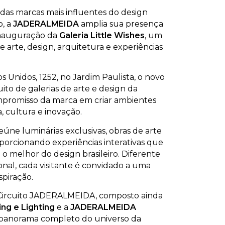
as marcas mais influentes do design
o, a
JADERALMEIDA
amplia sua presença
 inauguração da
Galeria Little Wishes
, um
 arte, design, arquitetura e experiências
s Unidos, 1252, no Jardim Paulista, o novo
uito de galerias de arte e design da
mpromisso da marca em criar ambientes
 cultura e inovação.
eúne luminárias exclusivas, obras de arte
oporcionando experiências interativas que
 o melhor do design brasileiro. Diferente
nal, cada visitante é convidado a uma
spiração.
 Circuito JADERALMEIDA, composto ainda
ing
e
Lighting
e a
JADERALMEIDA
panorama completo do universo da