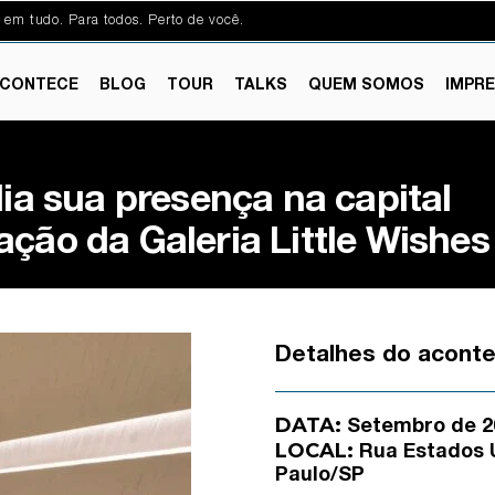
 em tudo. Para todos. Perto de você.
CONTECE
BLOG
TOUR
TALKS
QUEM SOMOS
IMPR
 sua presença na capital
ção da Galeria Little Wishes
Detalhes do acont
DATA:
Setembro de 2
LOCAL:
Rua Estados U
Paulo/SP