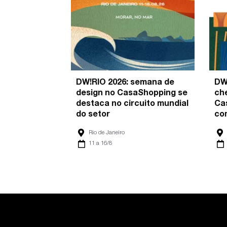
DW!RIO 2026: semana de
DW
design no CasaShopping se
ch
destaca no circuito mundial
Ca
do setor
co
Rio de Janeiro
11 a 16/8