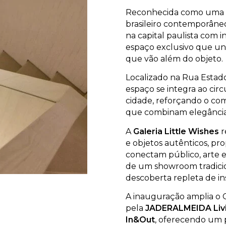
Reconhecida como uma d
brasileiro contemporâne
na capital paulista com
espaço exclusivo que une
que vão além do objeto.
Localizado na Rua Estado
espaço se integra ao circ
cidade, reforçando o co
que combinam elegância,
A
Galeria Little Wishes
r
e objetos autênticos, pr
conectam público, arte e
de um showroom tradicio
descoberta repleta de in
A inauguração amplia o
pela
JADERALMEIDA Liv
In&Out
, oferecendo um 