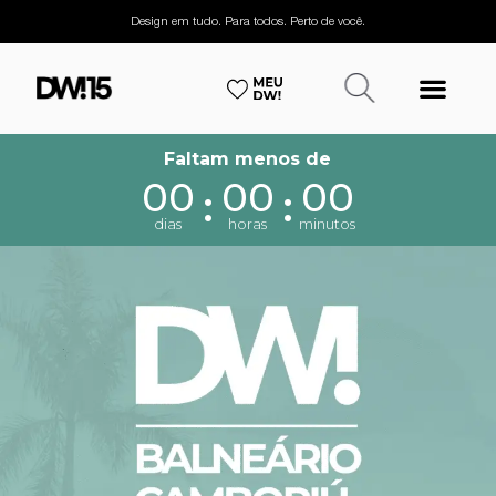
Design em tudo. Para todos. Perto de você.
Faltam menos de
0
0
0
0
0
0
:
:
dias
horas
minutos